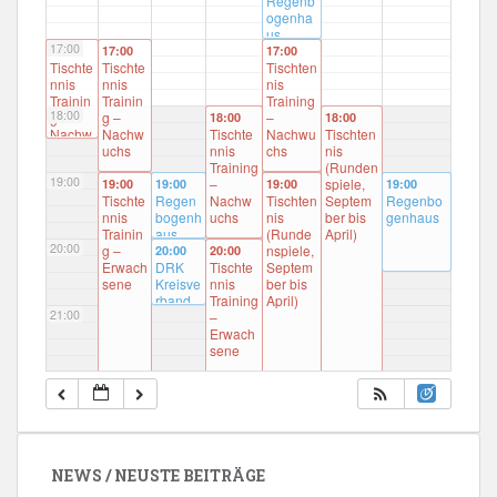
Regenb
ogenha
us
17:00
17:00
17:00
17:00
Tischte
Tischte
Tischten
nnis
nnis
nis
Trainin
Trainin
Training
18:00
g –
g –
–
18:00
18:00
Nachw
Nachw
Tischte
Nachwu
Tischten
uchs
uchs
nnis
chs
nis
Anfäng
Training
(Runden
19:00
er
–
spiele,
19:00
19:00
19:00
19:00
Tischte
Regen
Nachw
Tischten
Septem
Regenbo
nnis
bogenh
uchs
nis
ber bis
genhaus
Trainin
aus
(Runde
April)
20:00
g –
nspiele,
20:00
20:00
Erwach
DRK
Tischte
Septem
sene
Kreisve
nnis
ber bis
rband
Training
April)
21:00
–
Erwach
sene
22:00
23:00
NEWS / NEUSTE BEITRÄGE