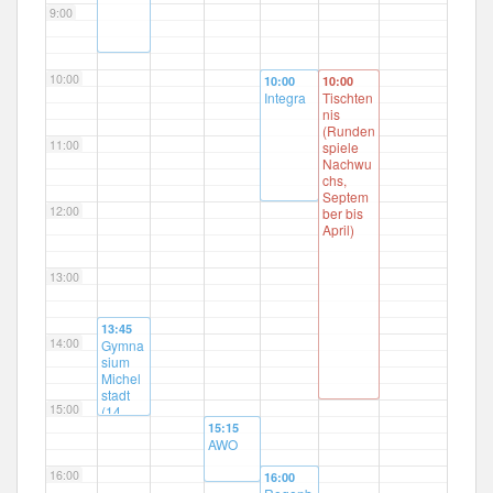
9:00
10:00
10:00
10:00
Integra
Tischten
nis
(Runden
11:00
spiele
Nachwu
chs,
Septem
12:00
ber bis
April)
13:00
13:45
14:00
Gymna
sium
Michel
stadt
15:00
(14
tägig)
15:15
AWO
16:00
16:00