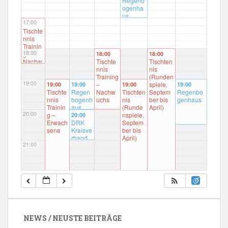
Regenb
ogenha
us
17:00
17:00
Tischte
nnis
Trainin
18:00
g –
18:00
18:00
Nachw
Tischte
Tischten
uchs
nnis
nis
Anfäng
Training
(Runden
19:00
er
–
spiele,
19:00
19:00
19:00
19:00
Tischte
Regen
Nachw
Tischten
Septem
Regenbo
nnis
bogenh
uchs
nis
ber bis
genhaus
Trainin
aus
(Runde
April)
20:00
g –
nspiele,
20:00
Erwach
DRK
Septem
sene
Kreisve
ber bis
rband
April)
21:00
22:00
23:00
NEWS / NEUSTE BEITRÄGE