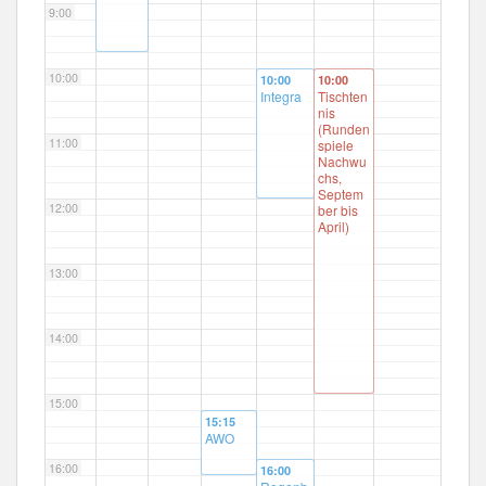
9:00
10:00
10:00
10:00
Integra
Tischten
nis
(Runden
11:00
spiele
Nachwu
chs,
Septem
12:00
ber bis
April)
13:00
14:00
15:00
15:15
AWO
16:00
16:00