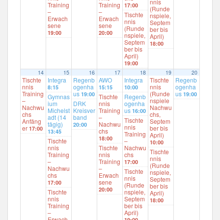
nnis
Training
Training
17:00
(Runde
–
–
Tischte
nspiele,
Erwach
Erwach
nnis
Septem
sene
sene
(Runde
ber bis
19:00
20:00
nspiele,
April)
Septem
18:00
ber bis
April)
19:00
14
15
16
17
18
19
20
Tischte
Integra
Regenb
AWO
Integra
Tischte
Regenb
nnis
ogenha
nnis
ogenha
8:15
15:15
10:00
Training
us
(Runde
us
19:00
19:00
Gymnas
Tischte
Regenb
–
nspiele
ium
DRK
nnis
ogenha
Nachwu
Nachwu
Michelst
Kreisver
Training
us
16:00
chs
chs,
adt (14
band
–
Tischte
Anfäng
Septem
tägig)
Nachwu
20:00
nnis
er
ber bis
17:00
chs
13:45
Training
April)
18:00
Tischte
–
10:00
nnis
Tischte
Nachwu
Tischte
Training
nnis
chs
nnis
–
Training
17:00
(Runde
Nachwu
–
Tischte
nspiele,
chs
Erwach
nnis
Septem
sene
17:00
(Runde
ber bis
20:00
Tischte
nspiele,
April)
nnis
Septem
18:00
Training
ber bis
–
April)
Erwach
19:00