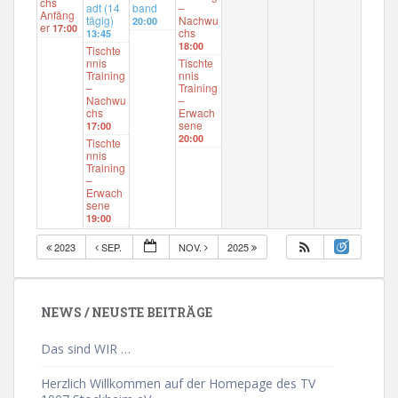
chs
adt (14
band
–
Anfäng
tägig)
Nachwu
20:00
er
17:00
chs
13:45
18:00
Tischte
nnis
Tischte
Training
nnis
–
Training
Nachwu
–
chs
Erwach
sene
17:00
20:00
Tischte
nnis
Training
–
Erwach
sene
19:00
2023
SEP.
NOV.
2025
NEWS / NEUSTE BEITRÄGE
Das sind WIR …
Herzlich Willkommen auf der Homepage des TV