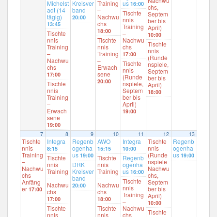
Nachwu
Michelst
Kreisver
Training
us
16:00
chs,
adt (14
band
–
Tischte
Septem
tägig)
Nachwu
20:00
nnis
ber bis
chs
13:45
Training
April)
18:00
Tischte
–
10:00
nnis
Tischte
Nachwu
Tischte
Training
nnis
chs
nnis
–
Training
17:00
(Runde
Nachwu
–
Tischte
nspiele,
chs
Erwach
nnis
Septem
sene
17:00
(Runde
ber bis
20:00
Tischte
nspiele,
April)
nnis
Septem
18:00
Training
ber bis
–
April)
Erwach
19:00
sene
19:00
7
8
9
10
11
12
13
Tischte
Integra
Regenb
AWO
Integra
Tischte
Regenb
nnis
ogenha
nnis
ogenha
8:15
15:15
10:00
Training
us
(Runde
us
19:00
19:00
Tischte
Tischte
Regenb
–
nspiele
nnis
DRK
nnis
ogenha
Nachwu
Nachwu
Training
Kreisver
Training
us
16:00
chs
chs,
–
band
–
Tischte
Anfäng
Septem
Nachwu
Nachwu
20:00
nnis
er
ber bis
17:00
chs
chs
Training
April)
17:00
18:00
–
10:00
Tischte
Tischte
Nachwu
Tischte
nnis
nnis
chs