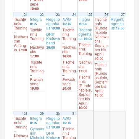
sene
19:00
21
22
23
24
25
26
27
Tischte
Integra
Regenb
AWO
Integra
Tischte
Regenb
nnis
ogenha
nnis
ogenha
8:15
15:15
10:00
Training
us
(Runde
us
19:00
19:00
Tischte
Tischte
Regenb
–
nspiele
nnis
DRK
nnis
ogenha
Nachwu
Nachwu
Training
Kreisver
Training
us
16:00
chs
chs,
–
band
–
Tischte
Anfäng
Septem
Nachwu
Nachwu
20:00
nnis
er
ber bis
17:00
chs
chs
Training
April)
17:00
18:00
–
10:00
Tischte
Tischte
Nachwu
Tischte
nnis
nnis
chs
nnis
Training
Training
17:00
(Runde
–
–
Tischte
nspiele,
Erwach
Erwach
nnis
Septem
sene
sene
(Runde
ber bis
19:00
20:00
nspiele,
April)
Septem
18:00
ber bis
April)
19:00
28
29
30
31
Tischte
Integra
Regenb
AWO
nnis
ogenha
8:15
15:15
Training
us
19:00
Gymnas
Tischte
–
ium
DRK
nnis
Nachwu
Michelst
Kreisver
Training