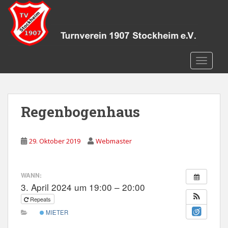
S
k
i
p
t
TOGGLE
o
m
a
i
Regenbogenhaus
n
c
o
29. Oktober 2019
Webmaster
n
t
e
WANN:
n
3. April 2024 um 19:00 – 20:00
t
Repeats
MIETER