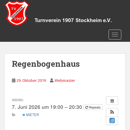
S
k
i
p
t
TOGGLE
o
m
a
i
Regenbogenhaus
n
c
o
29. Oktober 2019
Webmaster
n
t
e
WANN:
n
7. Juni 2026 um 19:00 – 20:30
Repeats
t
MIETER