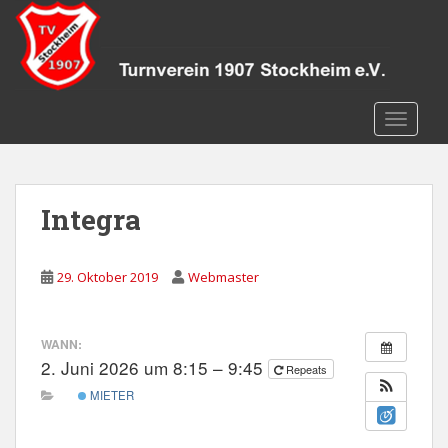
S
k
i
p
t
TOGGLE
o
m
a
i
Integra
n
c
o
29. Oktober 2019
Webmaster
n
t
e
WANN:
n
2. Juni 2026 um 8:15 – 9:45
Repeats
t
MIETER