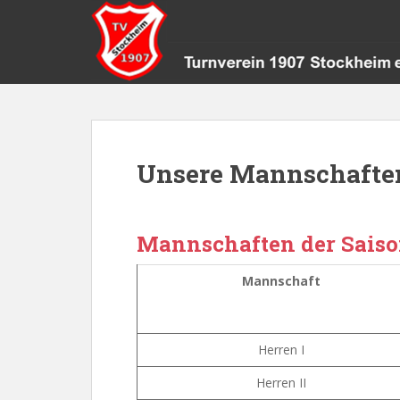
S
k
i
p
t
o
m
a
Unsere Mannschafte
i
n
c
o
Mannschaften der Saiso
n
t
Mannschaft
e
n
t
Herren I
Herren II