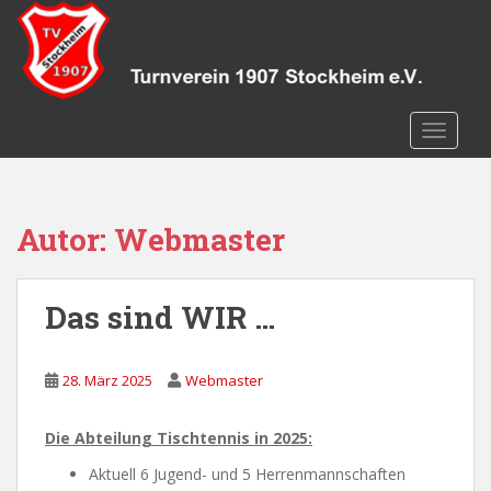
S
k
i
p
t
TOGGLE
o
m
a
i
Autor:
Webmaster
n
c
o
Das sind WIR …
n
t
e
28. März 2025
Webmaster
n
t
Die Abteilung Tischtennis in 2025:
Aktuell 6 Jugend- und 5 Herrenmannschaften