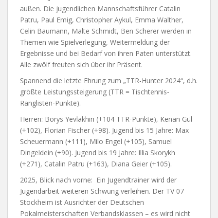
außen. Die jugendlichen Mannschaftsführer Catalin
Patru, Paul Emig, Christopher Aykul, Emma Walther,
Celin Baumann, Malte Schmidt, Ben Scherer werden in
Themen wie Spielverlegung, Weitermeldung der
Ergebnisse und bei Bedarf von ihren Paten unterstützt.
Alle zwölf freuten sich über ihr Präsent.
Spannend die letzte Ehrung zum „TTR-Hunter 2024“, d.h.
größte Leistungssteigerung (TTR = Tischtennis-
Ranglisten-Punkte).
Herren: Borys Yevlakhin (+104 TTR-Punkte), Kenan Gül
(+102), Florian Fischer (+98). Jugend bis 15 Jahre: Max
Scheuermann (+111), Milo Engel (+105), Samuel
Dingeldein (+90). Jugend bis 19 Jahre: Illia Skorykh
(+271), Catalin Patru (+163), Diana Geier (+105).
2025, Blick nach vorne: Ein Jugendtrainer wird der
Jugendarbeit weiteren Schwung verleihen. Der TV 07
Stockheim ist Ausrichter der Deutschen
Pokalmeisterschaften Verbandsklassen – es wird nicht