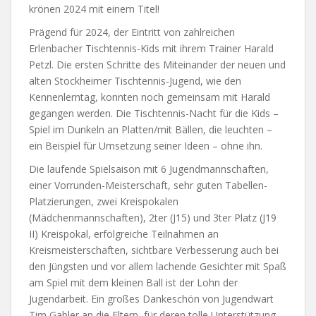
krönen 2024 mit einem Titel!
Prägend für 2024, der Eintritt von zahlreichen
Erlenbacher Tischtennis-Kids mit ihrem Trainer Harald
Petzl. Die ersten Schritte des Miteinander der neuen und
alten Stockheimer Tischtennis-Jugend, wie den
Kennenlerntag, konnten noch gemeinsam mit Harald
gegangen werden. Die Tischtennis-Nacht für die Kids –
Spiel im Dunkeln an Platten/mit Bällen, die leuchten –
ein Beispiel für Umsetzung seiner Ideen – ohne ihn.
Die laufende Spielsaison mit 6 Jugendmannschaften,
einer Vorrunden-Meisterschaft, sehr guten Tabellen-
Platzierungen, zwei Kreispokalen
(Mädchenmannschaften), 2ter (J15) und 3ter Platz (J19
II) Kreispokal, erfolgreiche Teilnahmen an
Kreismeisterschaften, sichtbare Verbesserung auch bei
den Jüngsten und vor allem lachende Gesichter mit Spaß
am Spiel mit dem kleinen Ball ist der Lohn der
Jugendarbeit. Ein großes Dankeschön von Jugendwart
Tim Gabler an die Eltern, für deren tolle Unterstützung.