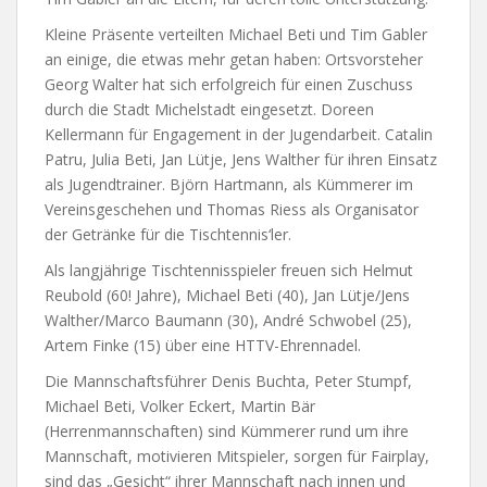
Kleine Präsente verteilten Michael Beti und Tim Gabler
an einige, die etwas mehr getan haben: Ortsvorsteher
Georg Walter hat sich erfolgreich für einen Zuschuss
durch die Stadt Michelstadt eingesetzt. Doreen
Kellermann für Engagement in der Jugendarbeit. Catalin
Patru, Julia Beti, Jan Lütje, Jens Walther für ihren Einsatz
als Jugendtrainer. Björn Hartmann, als Kümmerer im
Vereinsgeschehen und Thomas Riess als Organisator
der Getränke für die Tischtennis‘ler.
Als langjährige Tischtennisspieler freuen sich Helmut
Reubold (60! Jahre), Michael Beti (40), Jan Lütje/Jens
Walther/Marco Baumann (30), André Schwobel (25),
Artem Finke (15) über eine HTTV-Ehrennadel.
Die Mannschaftsführer Denis Buchta, Peter Stumpf,
Michael Beti, Volker Eckert, Martin Bär
(Herrenmannschaften) sind Kümmerer rund um ihre
Mannschaft, motivieren Mitspieler, sorgen für Fairplay,
sind das „Gesicht“ ihrer Mannschaft nach innen und