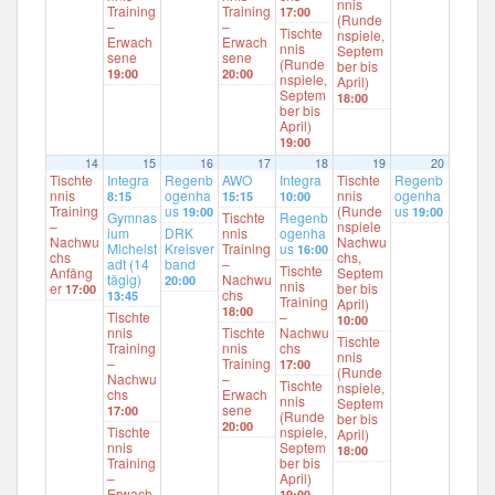
nnis
Training
Training
17:00
(Runde
–
–
Tischte
nspiele,
Erwach
Erwach
nnis
Septem
sene
sene
(Runde
ber bis
19:00
20:00
nspiele,
April)
Septem
18:00
ber bis
April)
19:00
14
15
16
17
18
19
20
Tischte
Integra
Regenb
AWO
Integra
Tischte
Regenb
nnis
ogenha
nnis
ogenha
8:15
15:15
10:00
Training
us
(Runde
us
19:00
19:00
Gymnas
Tischte
Regenb
–
nspiele
ium
DRK
nnis
ogenha
Nachwu
Nachwu
Michelst
Kreisver
Training
us
16:00
chs
chs,
adt (14
band
–
Tischte
Anfäng
Septem
tägig)
Nachwu
20:00
nnis
er
ber bis
17:00
chs
13:45
Training
April)
18:00
Tischte
–
10:00
nnis
Tischte
Nachwu
Tischte
Training
nnis
chs
nnis
–
Training
17:00
(Runde
Nachwu
–
Tischte
nspiele,
chs
Erwach
nnis
Septem
sene
17:00
(Runde
ber bis
20:00
Tischte
nspiele,
April)
nnis
Septem
18:00
Training
ber bis
–
April)
Erwach
19:00