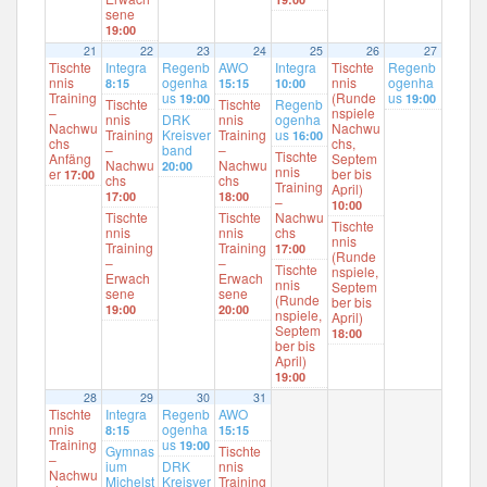
sene
19:00
21
22
23
24
25
26
27
Tischte
Integra
Regenb
AWO
Integra
Tischte
Regenb
nnis
ogenha
nnis
ogenha
8:15
15:15
10:00
Training
us
(Runde
us
19:00
19:00
Tischte
Tischte
Regenb
–
nspiele
nnis
DRK
nnis
ogenha
Nachwu
Nachwu
Training
Kreisver
Training
us
16:00
chs
chs,
–
band
–
Tischte
Anfäng
Septem
Nachwu
Nachwu
20:00
nnis
er
ber bis
17:00
chs
chs
Training
April)
17:00
18:00
–
10:00
Tischte
Tischte
Nachwu
Tischte
nnis
nnis
chs
nnis
Training
Training
17:00
(Runde
–
–
Tischte
nspiele,
Erwach
Erwach
nnis
Septem
sene
sene
(Runde
ber bis
19:00
20:00
nspiele,
April)
Septem
18:00
ber bis
April)
19:00
28
29
30
31
Tischte
Integra
Regenb
AWO
nnis
ogenha
8:15
15:15
Training
us
19:00
Gymnas
Tischte
–
ium
DRK
nnis
Nachwu
Michelst
Kreisver
Training