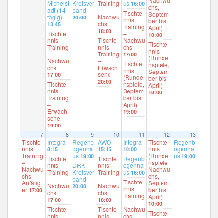
Nachwu
Michelst
Kreisver
Training
us
16:00
chs,
adt (14
band
–
Tischte
Septem
tägig)
Nachwu
20:00
nnis
ber bis
chs
13:45
Training
April)
18:00
Tischte
–
10:00
nnis
Tischte
Nachwu
Tischte
Training
nnis
chs
nnis
–
Training
17:00
(Runde
Nachwu
–
Tischte
nspiele,
chs
Erwach
nnis
Septem
sene
17:00
(Runde
ber bis
20:00
Tischte
nspiele,
April)
nnis
Septem
18:00
Training
ber bis
–
April)
Erwach
19:00
sene
19:00
7
8
9
10
11
12
13
Tischte
Integra
Regenb
AWO
Integra
Tischte
Regenb
nnis
ogenha
nnis
ogenha
8:15
15:15
10:00
Training
us
(Runde
us
19:00
19:00
Tischte
Tischte
Regenb
–
nspiele
nnis
DRK
nnis
ogenha
Nachwu
Nachwu
Training
Kreisver
Training
us
16:00
chs
chs,
–
band
–
Tischte
Anfäng
Septem
Nachwu
Nachwu
20:00
nnis
er
ber bis
17:00
chs
chs
Training
April)
17:00
18:00
–
10:00
Tischte
Tischte
Nachwu
Tischte
nnis
nnis
chs