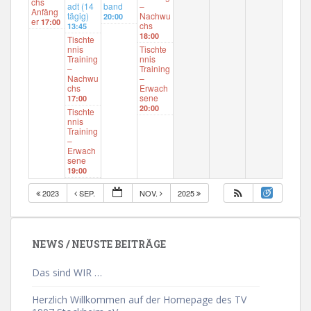
chs
adt (14
band
–
Anfäng
tägig)
Nachwu
20:00
er
17:00
chs
13:45
18:00
Tischte
nnis
Tischte
Training
nnis
–
Training
Nachwu
–
chs
Erwach
sene
17:00
20:00
Tischte
nnis
Training
–
Erwach
sene
19:00
2023
SEP.
NOV.
2025
NEWS / NEUSTE BEITRÄGE
Das sind WIR …
Herzlich Willkommen auf der Homepage des TV