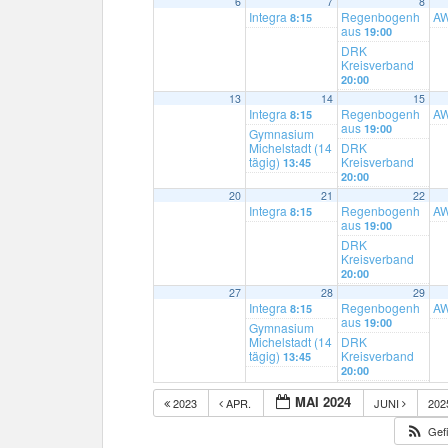
6
7
8
Integra
Regenbogenh
A
8:15
aus
19:00
DRK
Kreisverband
20:00
13
14
15
Integra
Regenbogenh
A
8:15
aus
19:00
Gymnasium
Michelstadt (14
DRK
tägig)
Kreisverband
13:45
20:00
20
21
22
Integra
Regenbogenh
A
8:15
aus
19:00
DRK
Kreisverband
20:00
27
28
29
Integra
Regenbogenh
A
8:15
aus
19:00
Gymnasium
Michelstadt (14
DRK
tägig)
Kreisverband
13:45
20:00
MAI 2024
2023
APR.
JUNI
20
Gefi