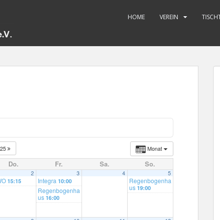
HOME
VEREIN
TISCH
025
Monat
Do.
Fr.
Sa.
So.
2
3
4
5
WO
Integra
Regenbogenha
15:15
10:00
us
19:00
Regenbogenha
us
16:00