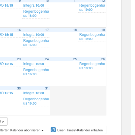
9
10
11
12
WO
Integra
Regenbogenha
15:15
10:00
us
19:00
Regenbogenha
us
16:00
16
17
18
19
WO
Integra
Regenbogenha
15:15
10:00
us
19:00
Regenbogenha
us
16:00
23
24
25
26
WO
Integra
Regenbogenha
15:15
10:00
us
19:00
Regenbogenha
us
16:00
30
31
WO
Integra
15:15
10:00
Regenbogenha
us
16:00
25
lterten Kalender abonnieren
Einen Timely-Kalender erhalten