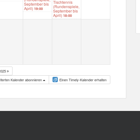
Tischtennis
September bis
(Rundenspiele,
April)
19:00
September bis
April)
18:00
2025
lterten Kalender abonnieren
Einen Timely-Kalender erhalten