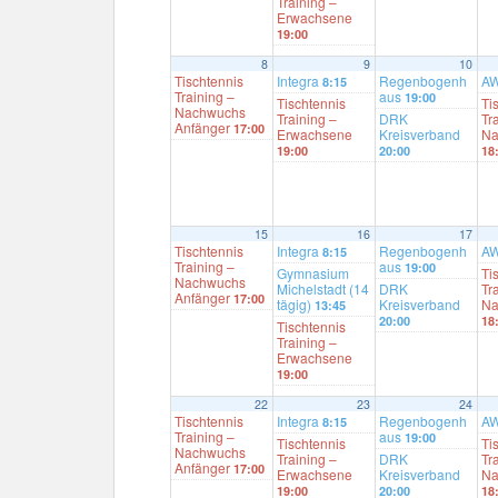
Training –
Erwachsene
19:00
8
9
10
Tischtennis
Integra
Regenbogenh
A
8:15
Training –
aus
19:00
Tischtennis
Ti
Nachwuchs
Training –
DRK
Tr
Anfänger
17:00
Erwachsene
Kreisverband
Na
19:00
20:00
18
15
16
17
Tischtennis
Integra
Regenbogenh
A
8:15
Training –
aus
19:00
Gymnasium
Ti
Nachwuchs
Michelstadt (14
DRK
Tr
Anfänger
17:00
tägig)
Kreisverband
Na
13:45
20:00
18
Tischtennis
Training –
Erwachsene
19:00
22
23
24
Tischtennis
Integra
Regenbogenh
A
8:15
Training –
aus
19:00
Tischtennis
Ti
Nachwuchs
Training –
DRK
Tr
Anfänger
17:00
Erwachsene
Kreisverband
Na
19:00
20:00
18