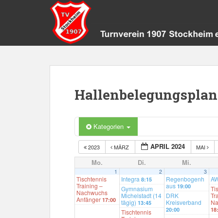
S
k
i
p
t
o
m
a
Hallenbelegungsplan
i
n
c
Kategorien
o
n
APRIL 2024
2023
MÄRZ
MAI
t
e
Mo.
Di.
Mi.
1
2
3
n
Tischtennis
Integra
Regenbogenh
A
8:15
t
Training –
aus
19:00
Gymnasium
Ti
Nachwuchs
Michelstadt (14
DRK
Tr
Anfänger
17:00
tägig)
Kreisverband
Na
13:45
20:00
18
Tischtennis