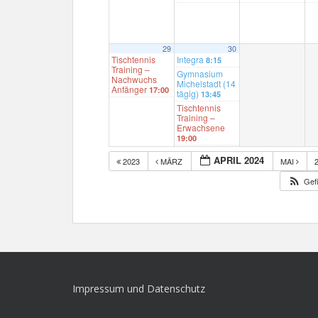
29
30
Tischtennis
Integra
8:15
Training –
Gymnasium
Nachwuchs
Michelstadt (14
Anfänger
17:00
tägig)
13:45
Tischtennis
Training –
Erwachsene
19:00
APRIL 2024
2023
MÄRZ
MAI
Gefi
Impressum und Datenschutz