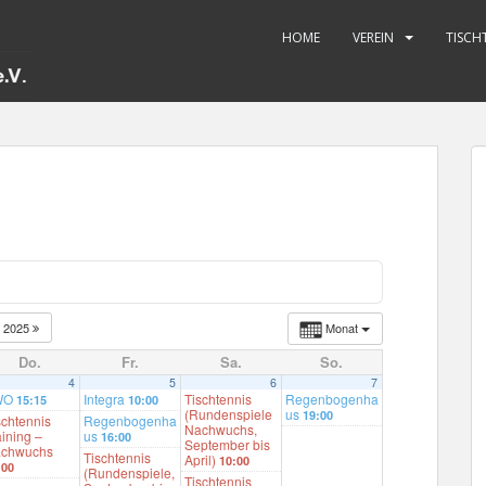
HOME
VEREIN
TISCH
2025
Monat
Do.
Fr.
Sa.
So.
4
5
6
7
WO
Integra
Tischtennis
Regenbogenha
15:15
10:00
(Rundenspiele
us
19:00
schtennis
Regenbogenha
Nachwuchs,
aining –
us
16:00
September bis
chwuchs
Tischtennis
April)
10:00
:00
(Rundenspiele,
Tischtennis