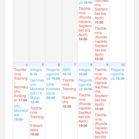
Nachwu
us
16:00
chs,
Tischte
Septem
nnis
ber bis
(Runde
April)
nspiele,
10:00
Septem
Tischte
ber bis
nnis
April)
(Runde
19:00
nspiele,
Septem
ber bis
April)
18:00
4
5
6
7
8
9
10
Tischte
Integra
Regenb
AWO
Integra
Tischte
Regenb
nnis
ogenha
nnis
ogenha
8:15
15:15
10:00
Training
us
(Runde
us
19:00
19:00
Gymnas
Tischte
Regenb
–
nspiele
ium
DRK
nnis
ogenha
Nachwu
Nachwu
Michelst
Kreisver
Training
us
16:00
chs
chs,
adt (14
band
–
Tischte
Anfäng
Septem
tägig)
Nachwu
20:00
nnis
er
ber bis
17:00
chs
13:45
(Runde
April)
VFL
18:00
Tischte
nspiele,
10:00
Michelst
nnis
Septem
adt
Tischte
Training
ber bis
nnis
19:00
–
April)
(Runde
Erwach
19:00
nspiele,
sene
Septem
19:00
ber bis