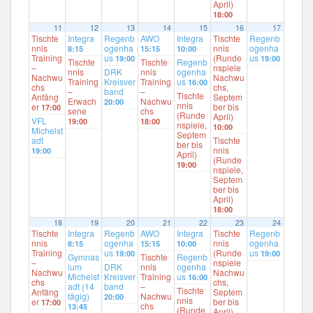
April)
18:00
11
12
13
14
15
16
17
Tischte
Integra
Regenb
AWO
Integra
Tischte
Regenb
nnis
ogenha
nnis
ogenha
8:15
15:15
10:00
Training
us
(Runde
us
19:00
19:00
Tischte
Tischte
Regenb
–
nspiele
nnis
DRK
nnis
ogenha
Nachwu
Nachwu
Training
Kreisver
Training
us
16:00
chs
chs,
–
band
–
Tischte
Anfäng
Septem
Erwach
Nachwu
20:00
nnis
er
ber bis
17:00
sene
chs
(Runde
April)
VFL
19:00
18:00
nspiele,
10:00
Michelst
Septem
adt
Tischte
ber bis
nnis
19:00
April)
(Runde
19:00
nspiele,
Septem
ber bis
April)
18:00
18
19
20
21
22
23
24
Tischte
Integra
Regenb
AWO
Integra
Tischte
Regenb
nnis
ogenha
nnis
ogenha
8:15
15:15
10:00
Training
us
(Runde
us
19:00
19:00
Gymnas
Tischte
Regenb
–
nspiele
ium
DRK
nnis
ogenha
Nachwu
Nachwu
Michelst
Kreisver
Training
us
16:00
chs
chs,
adt (14
band
–
Tischte
Anfäng
Septem
tägig)
Nachwu
20:00
nnis
er
ber bis
17:00
chs
13:45
(Runde
April)