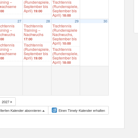
aining –
(Rundenspiele,
Tischtennis
wachsene
September bis
(Rundenspiele,
April)
September bis
:00
19:00
April)
18:00
27
28
29
30
schtennis
Tischtennis
Tischtennis
aining –
Training –
(Rundenspiele
chwuchs
Nachwuchs
Nachwuchs,
September bis
:00
17:00
April)
10:00
schtennis
Tischtennis
aining –
(Rundenspiele,
Tischtennis
wachsene
September bis
(Rundenspiele,
April)
September bis
:00
19:00
April)
18:00
2027
lterten Kalender abonnieren
Einen Timely-Kalender erhalten