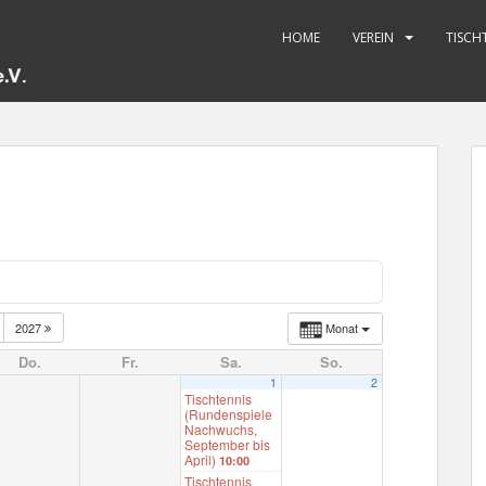
HOME
VEREIN
TISCH
2027
Monat
Do.
Fr.
Sa.
So.
1
2
Tischtennis
(Rundenspiele
Nachwuchs,
September bis
April)
10:00
Tischtennis