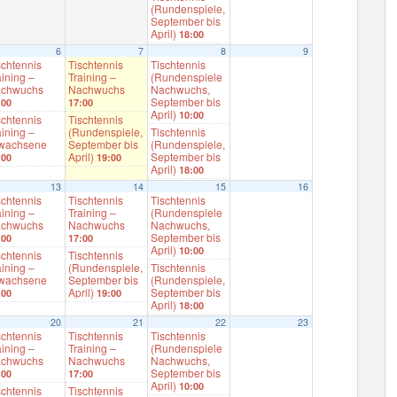
(Rundenspiele,
September bis
April)
18:00
6
7
8
9
schtennis
Tischtennis
Tischtennis
aining –
Training –
(Rundenspiele
chwuchs
Nachwuchs
Nachwuchs,
September bis
:00
17:00
April)
10:00
schtennis
Tischtennis
aining –
(Rundenspiele,
Tischtennis
wachsene
September bis
(Rundenspiele,
April)
September bis
:00
19:00
April)
18:00
13
14
15
16
schtennis
Tischtennis
Tischtennis
aining –
Training –
(Rundenspiele
chwuchs
Nachwuchs
Nachwuchs,
September bis
:00
17:00
April)
10:00
schtennis
Tischtennis
aining –
(Rundenspiele,
Tischtennis
wachsene
September bis
(Rundenspiele,
April)
September bis
:00
19:00
April)
18:00
20
21
22
23
schtennis
Tischtennis
Tischtennis
aining –
Training –
(Rundenspiele
chwuchs
Nachwuchs
Nachwuchs,
September bis
:00
17:00
April)
10:00
schtennis
Tischtennis