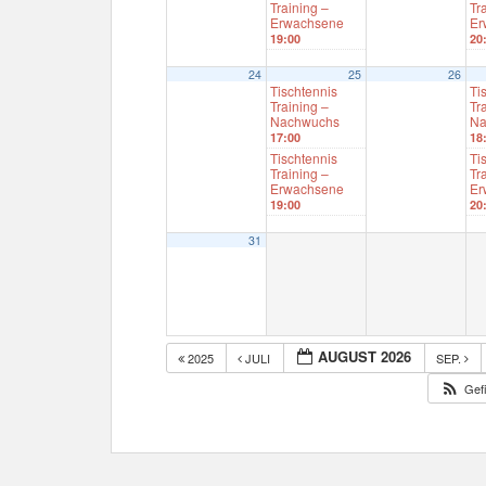
Training –
Tr
Erwachsene
Er
19:00
20
24
25
26
Tischtennis
Ti
Training –
Tr
Nachwuchs
Na
17:00
18
Tischtennis
Ti
Training –
Tr
Erwachsene
Er
19:00
20
31
AUGUST 2026
2025
JULI
SEP.
Gefi