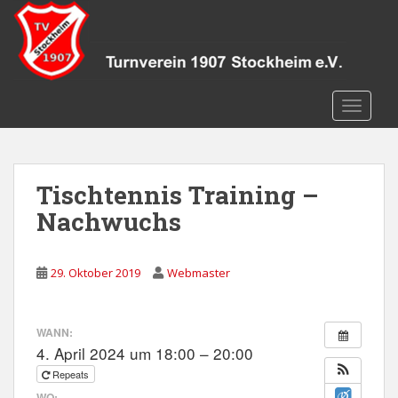
S
k
i
p
t
TOGGLE
o
m
a
i
Tischtennis Training –
n
c
Nachwuchs
o
n
29. Oktober 2019
Webmaster
t
e
n
WANN:
t
4. April 2024 um 18:00 – 20:00
Repeats
WO: