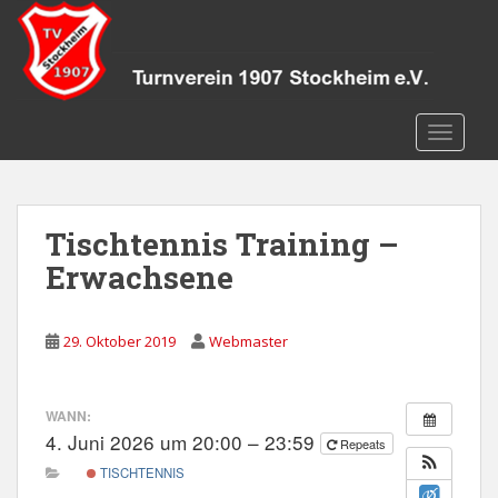
S
k
i
p
t
TOGGLE
o
m
a
i
Tischtennis Training –
n
c
Erwachsene
o
n
29. Oktober 2019
Webmaster
t
e
n
WANN:
t
4. Juni 2026 um 20:00 – 23:59
Repeats
TISCHTENNIS