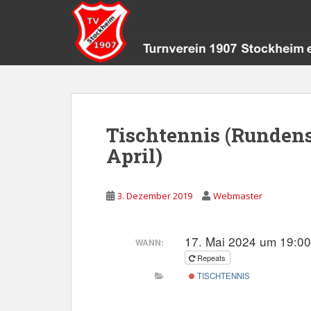
S
k
i
p
t
o
m
a
Tischtennis (Rundens
i
April)
n
c
o
3. Dezember 2019
Webmaster
n
t
e
17. Mai 2024 um 19:00
WANN:
n
Repeats
t
TISCHTENNIS