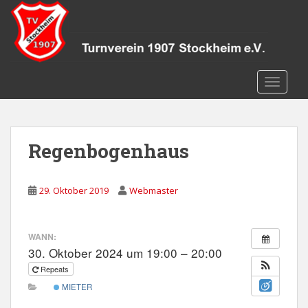
S
k
i
p
t
TOGGLE
o
m
a
i
Regenbogenhaus
n
c
o
29. Oktober 2019
Webmaster
n
t
e
WANN:
n
30. Oktober 2024 um 19:00 – 20:00
t
Repeats
MIETER