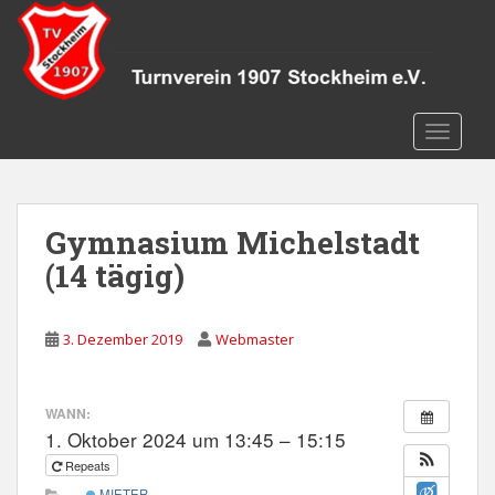
S
k
i
p
t
TOGGLE
o
m
a
i
Gymnasium Michelstadt
n
c
(14 tägig)
o
n
3. Dezember 2019
Webmaster
t
e
n
WANN:
t
1. Oktober 2024 um 13:45 – 15:15
Repeats
MIETER